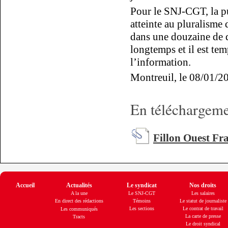
Pour le SNJ-CGT, la pu
atteinte au pluralisme
dans une douzaine de d
longtemps et il est tem
l’information.
Montreuil, le 08/01/2
En téléchargemen
Fillon Ouest Fr
Accueil
Actualités
Le syndicat
Nos droits
A la une
Le SNJ-CGT
Les salaires
En direct des rédactions
Témoins
Le statut de journaliste
Les sections
Le contrat de travail
Les communiqués
La carte de presse
Tracts
Le droit syndical