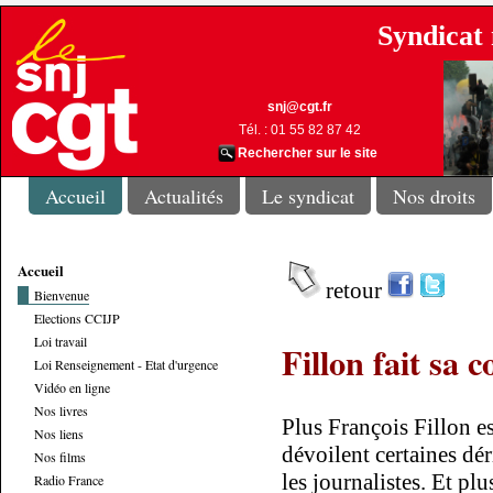
Syndicat 
snj@cgt.fr
Tél. : 01 55 82 87 42
Rechercher sur le site
Accueil
Actualités
Le syndicat
Nos droits
Accueil
retour
Bienvenue
Elections CCIJP
Loi travail
Fillon fait sa
Loi Renseignement - Etat d'urgence
Vidéo en ligne
Nos livres
Plus François Fillon es
Nos liens
dévoilent certaines dér
Nos films
les journalistes. Et pl
Radio France