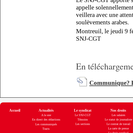
Le SNJ-CGT apporte son
appelle solennellement l
veillera avec une atten
soulèvements arabes.
Montreuil, le jeudi 9 
SNJ-CGT
En téléchargemen
Communique? D
Accueil
Actualités
Le syndicat
Nos droits
A la une
Le SNJ-CGT
Les salaires
En direct des rédactions
Témoins
Le statut de journaliste
Les sections
Le contrat de travail
Les communiqués
La carte de presse
Tracts
Le droit syndical