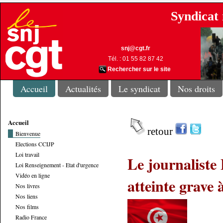
Syndicat 
snj@cgt.fr
Tél. : 01 55 82 87 42
Rechercher sur le site
Accueil
Actualités
Le syndicat
Nos droits
Accueil
retour
Bienvenue
Elections CCIJP
Loi travail
Le journaliste
Loi Renseignement - Etat d'urgence
Vidéo en ligne
atteinte grave à
Nos livres
Nos liens
Nos films
Radio France