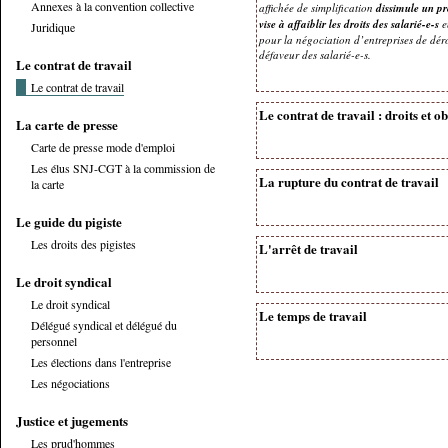
Annexes à la convention collective
affichée de simplification
dissimule un pr
vise à affaiblir les droits des salarié-e-s
en
Juridique
pour la négociation d’entreprises de dér
défaveur des salarié-e-s.
Le contrat de travail
Le contrat de travail
Le contrat de travail : droits et o
La carte de presse
Carte de presse mode d'emploi
Les élus SNJ-CGT à la commission de
La rupture du contrat de travail
la carte
Le guide du pigiste
Les droits des pigistes
L'arrêt de travail
Le droit syndical
Le droit syndical
Le temps de travail
Délégué syndical et délégué du
personnel
Les élections dans l'entreprise
Les négociations
Justice et jugements
Les prud'hommes