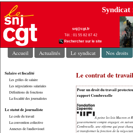
Syndicat 
snj@cgt.fr
Tél. : 01 55 82 87 42
Rechercher sur le site
Accueil
Actualités
Le syndicat
Nos droits
Salaire et fiscalité
Le contrat de travai
Les grilles de salaire
Les négociations salariales
Pour un droit du travail protecteu
Définitions de fonctions
rapport Combrexelle
La fiscalité des journalistes
Le statut de journaliste
Le code du travail
À peine les lois Macron et 
gouvernement compte engager, en suivant
La convention collective
Combrexelle, une réforme qui peut chang
Annexes de l'audiovisuel
et transformer la fonction de la négociat