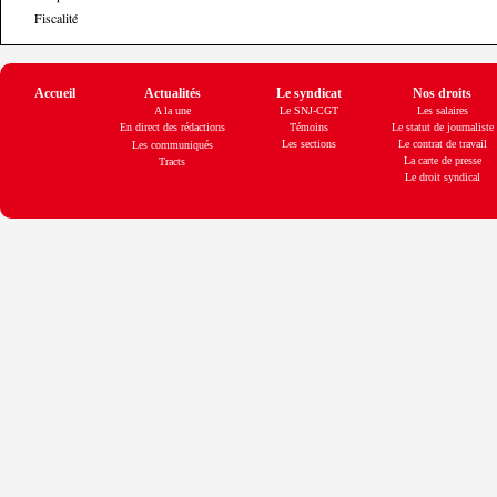
Fiscalité
Accueil
Actualités
Le syndicat
Nos droits
A la une
Le SNJ-CGT
Les salaires
En direct des rédactions
Témoins
Le statut de journaliste
Les sections
Le contrat de travail
Les communiqués
La carte de presse
Tracts
Le droit syndical