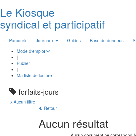
Le K
i
osque
syndical et participatif
Parcourir
Journaux
Guides
Base de données
S
Mode d'emploi
|
Publier
|
Ma liste de lecture
forfaits-jours
x Aucun filtre
Retour
Aucun résultat
Aucun document ne correspond à c