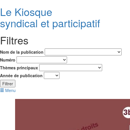
Le K
i
osque
syndical et participatif
Filtres
Nom de la publication
Numéro
Thèmes principaux
Année de publication
Filtrer
Menu