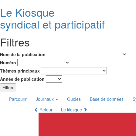
Le K
i
osque
syndical et participatif
Filtres
Nom de la publication
Numéro
Thèmes principaux
Année de publication
Filtrer
Parcourir
Journaux
Guides
Base de données
S
Retour
Le kiosque