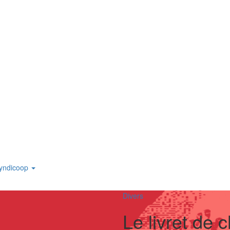
yndicoop
Divers
Le livret de 