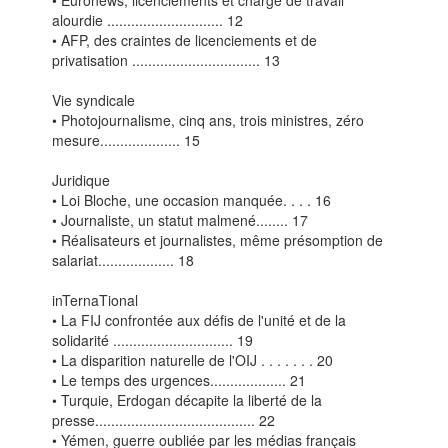
• Euronews, licenciements et charge de travail
alourdie ............................. 12
• AFP, des craintes de licenciements et de
privatisation ................................ 13
Vie syndicale
• Photojournalisme, cinq ans, trois ministres, zéro
mesure.................... 15
Juridique
• Loi Bloche, une occasion manquée. . . . 16
• Journaliste, un statut malmené........ 17
• Réalisateurs et journalistes, même présomption de
salariat................... 18
inTernaTional
• La FIJ confrontée aux défis de l'unité et de la
solidarité .............................. 19
• La disparition naturelle de l'OIJ . . . . . . . 20
• Le temps des urgences................... 21
• Turquie, Erdogan décapite la liberté de la
presse........................................ 22
• Yémen, guerre oubliée par les médias français