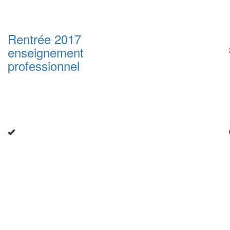
Rentrée 2017
enseignement
professionnel
Close
this
modu
Enquête nationale sur le
Télétravail 💻
Un an après, on fait le bilan...