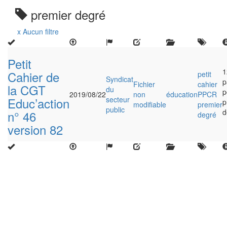
premier degré
x Aucun filtre
Petit
1
Cahier de
petit
Syndicat
p
Fichier
cahier
la CGT
du
p
2019/08/22
non
éducation
PPCR
Educ’action
secteur
p
modifiable
premier
public
d
n° 46
degré
version 82
Close
this
modu
Enquête nationale sur le
Télétravail 💻