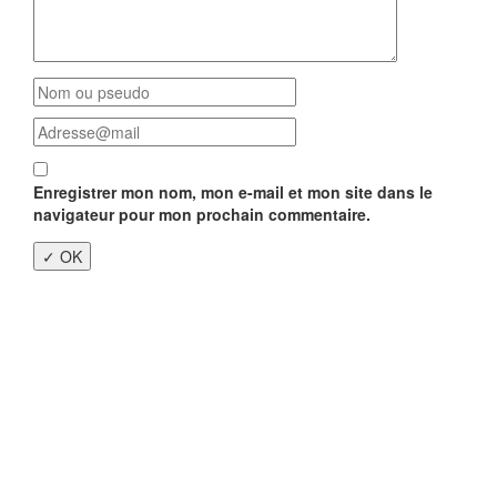
Enregistrer mon nom, mon e-mail et mon site dans le
navigateur pour mon prochain commentaire.
Close
this
modu
Enquête nationale sur le
Télétravail 💻
Un an après, on fait le bilan...