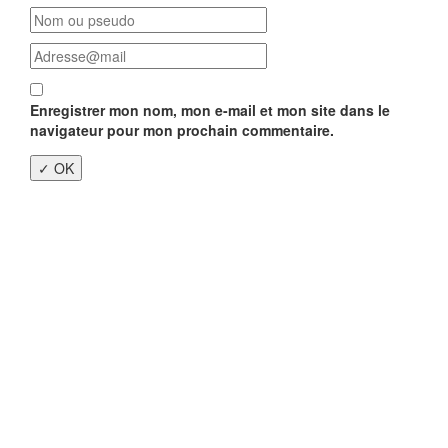
Enregistrer mon nom, mon e-mail et mon site dans le
navigateur pour mon prochain commentaire.
Close
this
modu
Enquête nationale sur le
Télétravail 💻
Un an après, on fait le bilan...