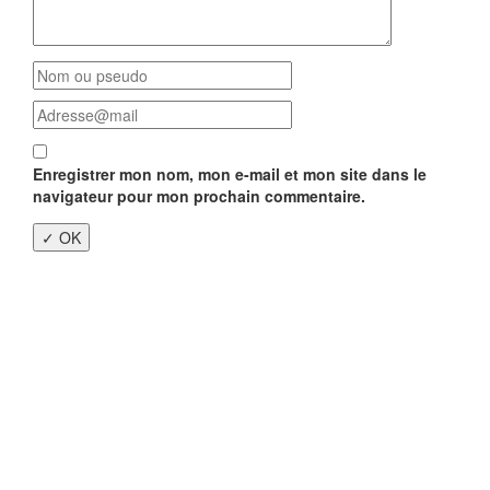
Enregistrer mon nom, mon e-mail et mon site dans le
navigateur pour mon prochain commentaire.
Close
this
modu
Enquête nationale sur le
Télétravail 💻
Un an après, on fait le bilan...