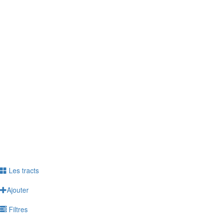
professionnelle ? Personnelle ?
> Le questionnaire est anonyme
> Répondez jusqu'au 6 juin
> Témoignez de votre vécu
Répondre à l'enquête
Ne plus voir ce message
Les tracts
Ajouter
Filtres