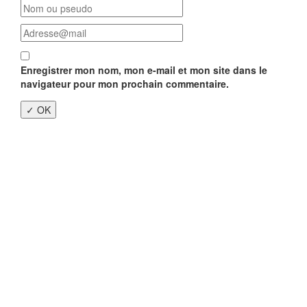
Enregistrer mon nom, mon e-mail et mon site dans le
navigateur pour mon prochain commentaire.
Close
this
modu
Enquête nationale sur le
Télétravail 💻
Un an après, on fait le bilan...