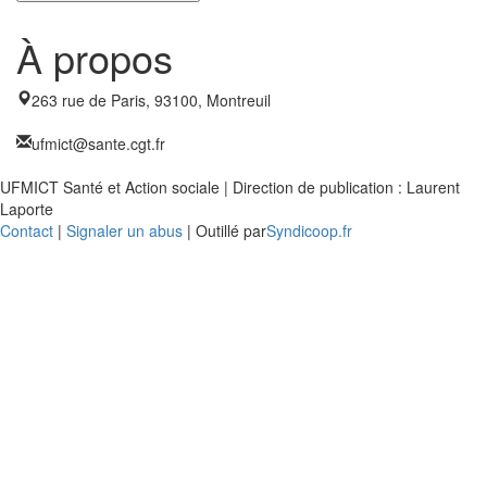
À propos
263 rue de Paris, 93100, Montreuil
ufmict@sante.cgt.fr
UFMICT Santé et Action sociale | Direction de publication : Laurent
Laporte
Contact
|
Signaler un abus
| Outillé par
Syndicoop.fr
Close
this
modu
Enquête nationale sur le
Télétravail 💻
Un an après, on fait le bilan...