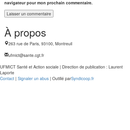
navigateur pour mon prochain commentaire.
À propos
263 rue de Paris, 93100, Montreuil
ufmict@sante.cgt.fr
UFMICT Santé et Action sociale | Direction de publication : Laurent
Laporte
Contact
|
Signaler un abus
| Outillé par
Syndicoop.fr
Close
this
modu
Enquête nationale sur le
Télétravail 💻
Un an après, on fait le bilan...