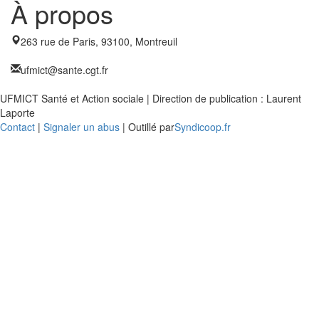
À propos
263 rue de Paris, 93100, Montreuil
ufmict@sante.cgt.fr
UFMICT Santé et Action sociale | Direction de publication : Laurent
Laporte
Contact
|
Signaler un abus
| Outillé par
Syndicoop.fr
Close
this
modu
Enquête nationale sur le
Télétravail 💻
Un an après, on fait le bilan...