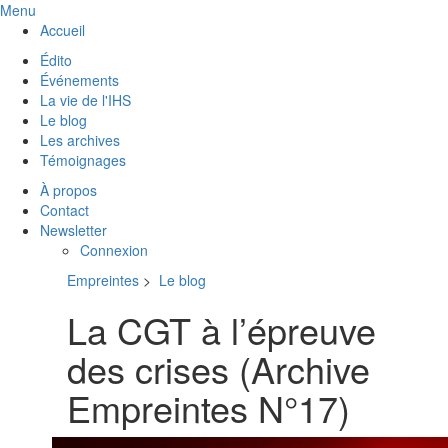
Menu
Accueil
Édito
Événements
La vie de l'IHS
Le blog
Les archives
Témoignages
À propos
Contact
Newsletter
Connexion
Empreintes
>
Le blog
La CGT à l’épreuve
des crises (Archive
Empreintes N°17)