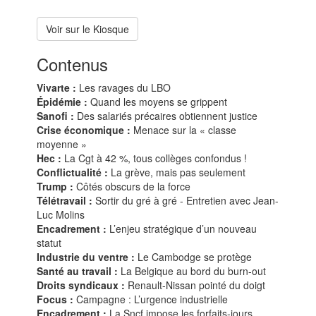
Voir sur le Kiosque
Contenus
Vivarte :
Les ravages du LBO
Épidémie :
Quand les moyens se grippent
Sanofi :
Des salariés précaires obtiennent justice
Crise économique :
Menace sur la « classe
moyenne »
Hec :
La Cgt à 42 %, tous collèges confondus !
Conflictualité :
La grève, mais pas seulement
Trump :
Côtés obscurs de la force
Télétravail :
Sortir du gré à gré - Entretien avec Jean-
Luc Molins
Encadrement :
L’enjeu stratégique d’un nouveau
statut
Industrie du ventre :
Le Cambodge se protège
Santé au travail :
La Belgique au bord du burn-out
Droits syndicaux :
Renault-Nissan pointé du doigt
Focus :
Campagne : L’urgence industrielle
Encadrement :
La Sncf impose les forfaits-jours