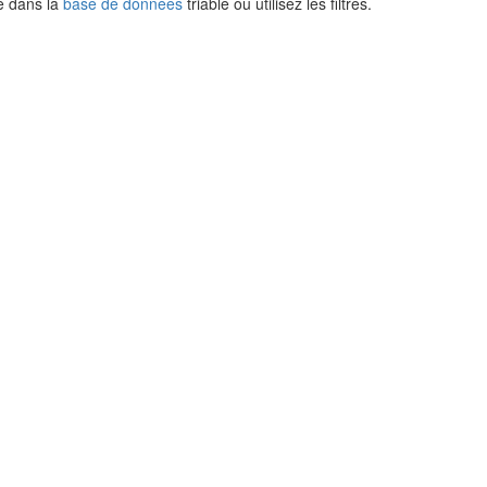
e dans la
base de données
triable ou utilisez les filtres.