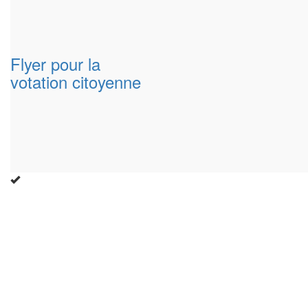
Flyer pour la
votation citoyenne
Close
this
modu
Enquête nationale sur le
Télétravail 💻
Un an après, on fait le bilan...