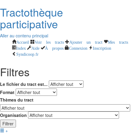
Tractothèque
participative
Aller au contenu principal
Accueil
Voir les tracts
Ajouter un tract
Mes tracts
Index
Aide
À propos
Connexion
Inscription
Syndicoop.fr
Filtres
Le fichier du tract est...
Format
Thèmes du tract
Organisation
Filtrer
+