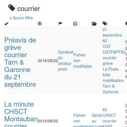
courrier
x Aucun filtre
21
septembre
Préavis de
82
grève
CGT
Syndicat
CGTFAPT82
courrier
Fichier
du
courrier
Tarn &
2019/08/22
non
secteur
grève
modifiable
Garonne
privé
La Poste
du 21
lutte
mobilisation
septembre
Tarn &
Garonne
La minute
CHSCT
82
Fichier
Santé
CHSCT
Montauban
2019/08/22
non
au
courrier
courrier
modifiable
travail
FAPT