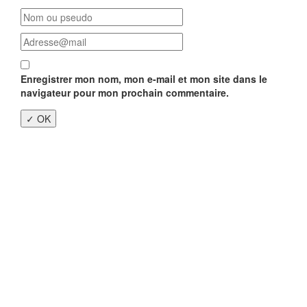
Enregistrer mon nom, mon e-mail et mon site dans le
navigateur pour mon prochain commentaire.
Close
this
modu
Enquête nationale sur le
Télétravail 💻
Un an après, on fait le bilan...