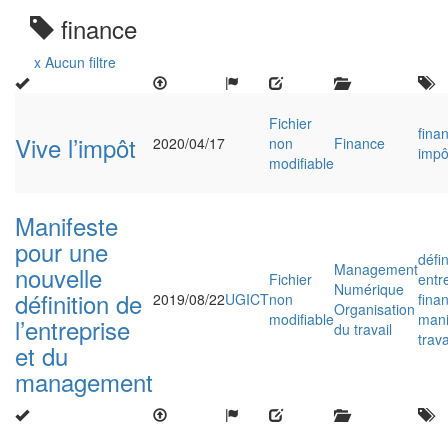
finance
x Aucun filtre
Fichier
fina
Vive l’impôt
2020/04/17
non
Finance
impô
modifiable
Manifeste
pour une
défi
Management
nouvelle
Fichier
entr
Numérique
définition de
2019/08/22
UGICT
non
fina
Organisation
modifiable
mani
l’entreprise
du travail
trava
et du
management