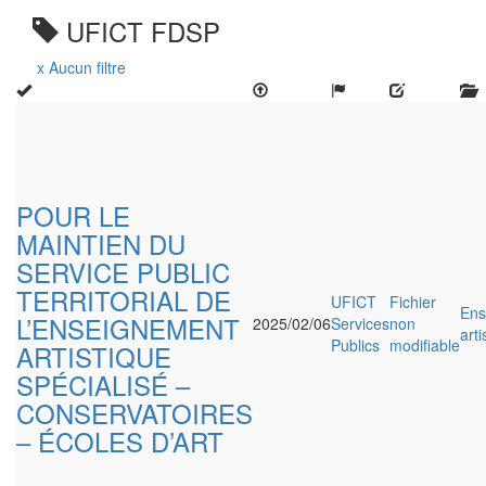
UFICT FDSP
x Aucun filtre
POUR LE
MAINTIEN DU
SERVICE PUBLIC
TERRITORIAL DE
UFICT
Fichier
Ens
L’ENSEIGNEMENT
2025/02/06
Services
non
arti
Publics
modifiable
ARTISTIQUE
SPÉCIALISÉ –
CONSERVATOIRES
– ÉCOLES D’ART