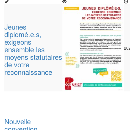
Jeunes
diplomé.e.s,
exigeons
ensemble les
20
moyens statutaires
de votre
reconnaissance
Nouvelle
convention