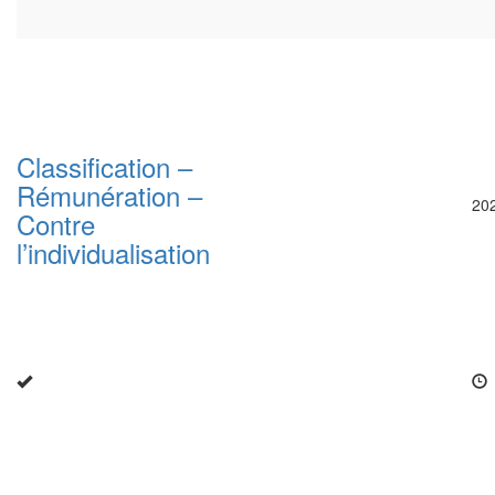
Classification –
Rémunération –
20
Contre
l’individualisation
Close
this
modu
Enquête nationale sur le