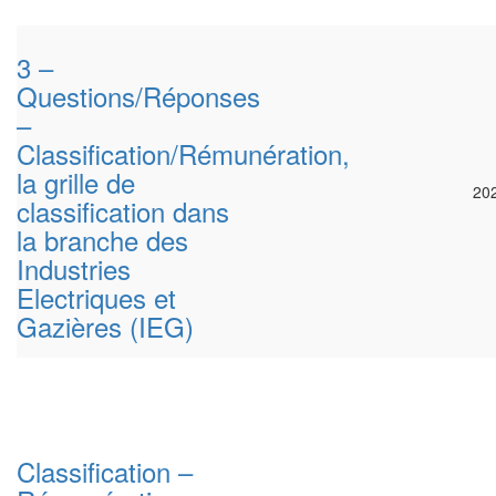
3 –
Questions/Réponses
–
Classification/Rémunération,
la grille de
20
classification dans
la branche des
Industries
Electriques et
Gazières (IEG)
Classification –