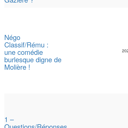
Négo
Classif/Rému :
une comédie
20
burlesque digne de
Molière !
1 –
Questions/Réponses