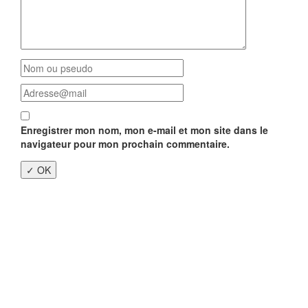
Enregistrer mon nom, mon e-mail et mon site dans le
navigateur pour mon prochain commentaire.
Close
this
modu
Enquête nationale sur le
Télétravail 💻
Un an après, on fait le bilan...