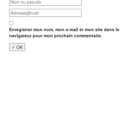
Enregistrer mon nom, mon e-mail et mon site dans le
navigateur pour mon prochain commentaire.
Close
this
modu
Enquête nationale sur le
Télétravail 💻
Un an après, on fait le bilan...