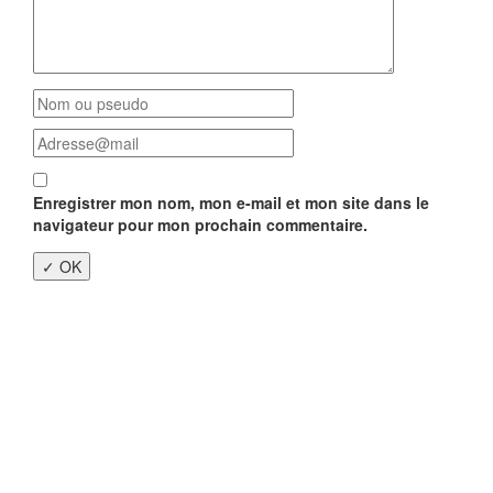
Enregistrer mon nom, mon e-mail et mon site dans le
navigateur pour mon prochain commentaire.
Close
this
modu
Enquête nationale sur le
Télétravail 💻
Un an après, on fait le bilan...