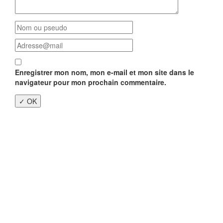
Enregistrer mon nom, mon e-mail et mon site dans le
navigateur pour mon prochain commentaire.
Close
this
modu
Enquête nationale sur le
Télétravail 💻
Un an après, on fait le bilan...