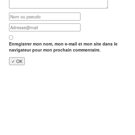
Enregistrer mon nom, mon e-mail et mon site dans le
navigateur pour mon prochain commentaire.
Close
this
modu
Enquête nationale sur le
Télétravail 💻
Un an après, on fait le bilan...