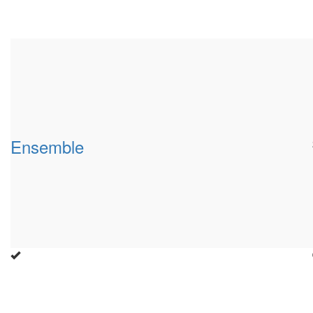
Ensemble
Close
this
modu