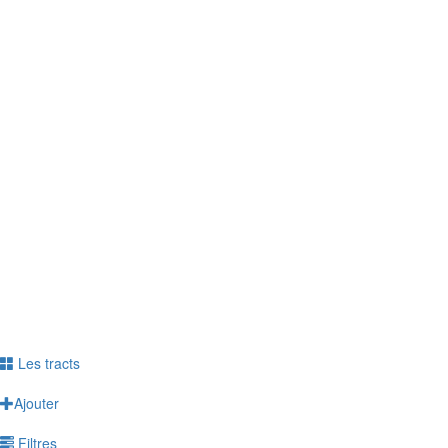
professionnelle ? Personnelle ?
> Le questionnaire est anonyme
> Répondez jusqu'au 6 juin
> Témoignez de votre vécu
Répondre à l'enquête
Ne plus voir ce message
Les tracts
Ajouter
Filtres