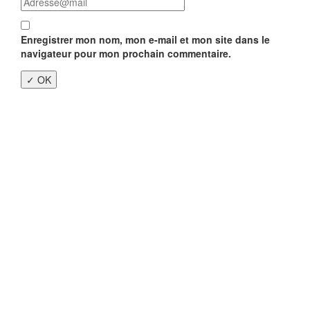
Enregistrer mon nom, mon e-mail et mon site dans le
navigateur pour mon prochain commentaire.
Close
this
modu
Enquête nationale sur le
Télétravail 💻
Un an après, on fait le bilan...