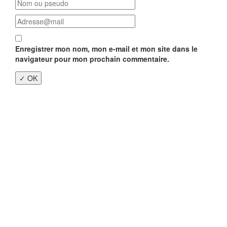
Enregistrer mon nom, mon e-mail et mon site dans le
navigateur pour mon prochain commentaire.
Close
this
modu
Enquête nationale sur le
Télétravail 💻
Un an après, on fait le bilan...