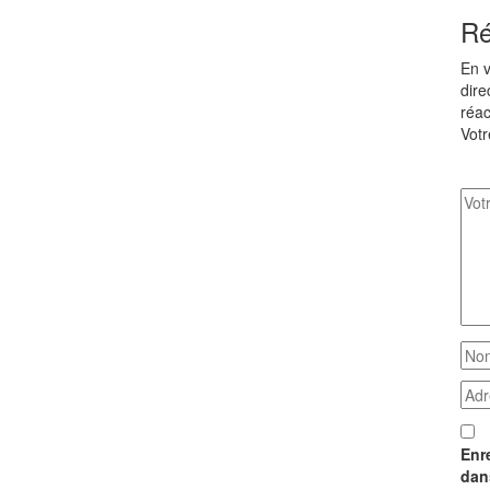
Ré
En v
dire
réac
Votr
Enr
dan