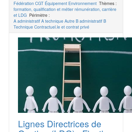
Fédération CGT Équipement Environnement
Thèmes :
formation, qualification et métier
rémunération, carrière
et LDG
Périmètre :
A administratif
A technique
Autre
B administratif
B
Technique
Contractuel.le et contrat privé
Lignes Directrices de