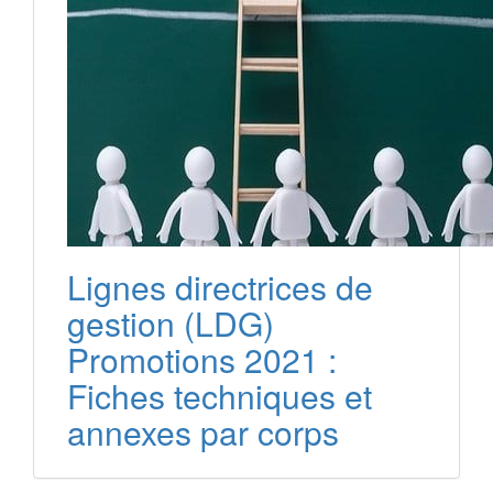
Lignes directrices de
gestion (LDG)
Promotions 2021 :
Fiches techniques et
annexes par corps