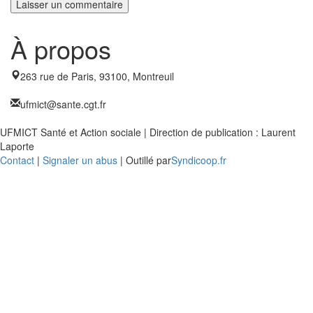
À propos
263 rue de Paris, 93100, Montreuil
ufmict@sante.cgt.fr
UFMICT Santé et Action sociale | Direction de publication : Laurent
Laporte
Contact
|
Signaler un abus
| Outillé par
Syndicoop.fr
Close
this
modu
Enquête nationale sur le
Télétravail 💻
Un an après, on fait le bilan...