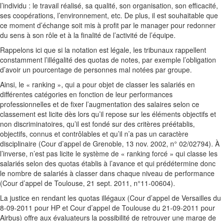
l’individu : le travail réalisé, sa qualité, son organisation, son efficacité,
ses coopérations, l’environnement, etc. De plus, il est souhaitable que
ce moment d’échange soit mis à profit par le manager pour redonner
du sens à son rôle et à la finalité de l’activité de l’équipe.
Rappelons ici que si la notation est légale, les tribunaux rappellent
constamment l’illégalité des quotas de notes, par exemple l’obligation
d’avoir un pourcentage de personnes mal notées par groupe.
Ainsi, le « ranking », qui a pour objet de classer les salariés en
différentes catégories en fonction de leur performances
professionnelles et de fixer l’augmentation des salaires selon ce
classement est licite dès lors qu’il repose sur les éléments objectifs et
non discriminatoires, qu’il est fondé sur des critères préétablis,
objectifs, connus et contrôlables et qu’il n’a pas un caractère
disciplinaire (Cour d’appel de Grenoble, 13 nov. 2002, n° 02/02794). À
l’inverse, n’est pas licite le système de « ranking forcé » qui classe les
salariés selon des quotas établis à l’avance et qui prédétermine donc
le nombre de salariés à classer dans chaque niveau de performance
(Cour d’appel de Toulouse, 21 sept. 2011, n°11-00604).
La justice en rendant les quotas illégaux (Cour d’appel de Versailles du
8-09-2011 pour HP et Cour d’appel de Toulouse du 21-09-2011 pour
Airbus) offre aux évaluateurs la possibilité de retrouver une marge de