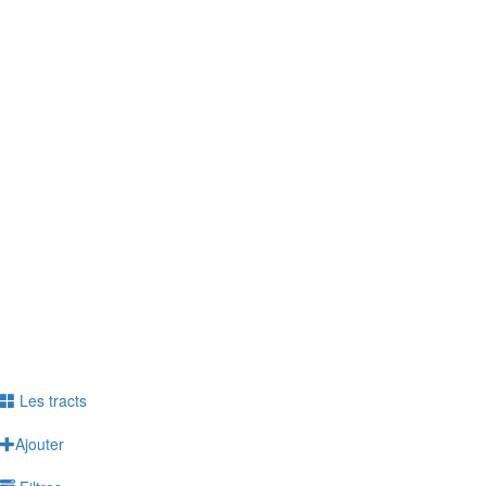
télétravail sur votre santé ? Sur votre vie
professionnelle ? Personnelle ?
> Le questionnaire est anonyme
> Répondez jusqu'au 6 juin
> Témoignez de votre vécu
Répondre à l'enquête
Ne plus voir ce message
Les tracts
Ajouter