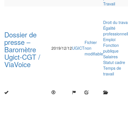
Travail
Droit du travai
Égalité
Dossier de
professionnel
Emploi
presse –
Fichier
Fonction
Baromètre
2019/12/12
UGICT
non
publique
modifiable
Ugict-CGT /
Salaires
ViaVoice
Statut cadre
Temps de
travail
Close
this
modu
Enquête nationale sur le