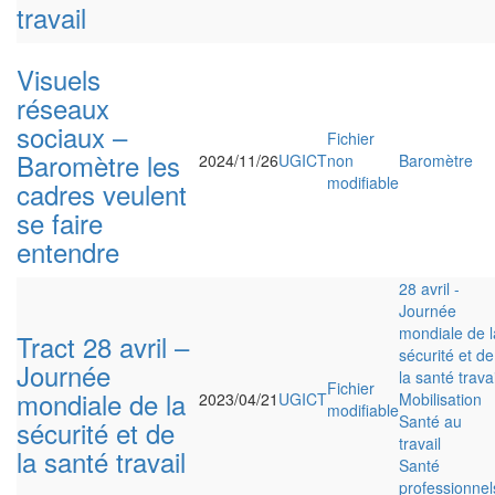
travail
Visuels
réseaux
sociaux –
Fichier
Baromètre les
2024/11/26
UGICT
non
Baromètre
modifiable
cadres veulent
se faire
entendre
28 avril -
Journée
mondiale de l
Tract 28 avril –
sécurité et de
Journée
la santé travai
Fichier
mondiale de la
2023/04/21
UGICT
Mobilisation
modifiable
Santé au
sécurité et de
travail
la santé travail
Santé
professionnel