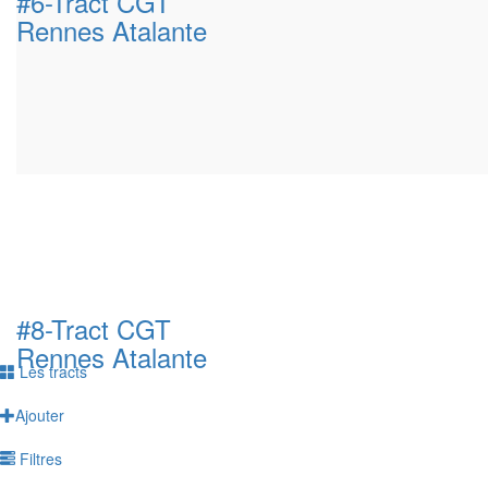
#6-Tract CGT
Rennes Atalante
#8-Tract CGT
Rennes Atalante
Les tracts
Ajouter
Filtres