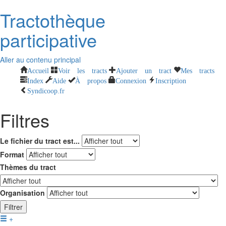
Tractothèque
participative
Aller au contenu principal
Accueil
Voir les tracts
Ajouter un tract
Mes tracts
Index
Aide
À propos
Connexion
Inscription
Syndicoop.fr
Filtres
Le fichier du tract est...
Format
Thèmes du tract
Organisation
Filtrer
+