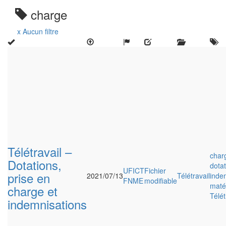
charge
x Aucun filtre
Télétravail –
char
Dotations,
dotat
UFICT
Fichier
prise en
2021/07/13
Télétravail
inde
FNME
modifiable
matér
charge et
Télét
indemnisations