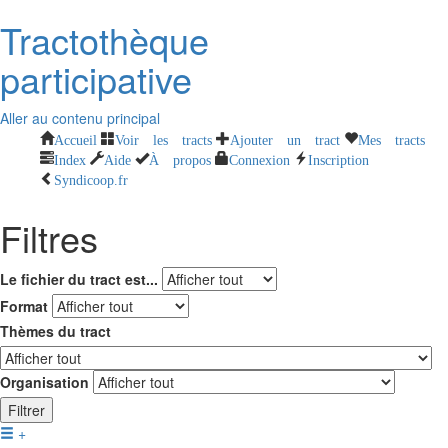
Tractothèque
participative
Aller au contenu principal
Accueil
Voir les tracts
Ajouter un tract
Mes tracts
Index
Aide
À propos
Connexion
Inscription
Syndicoop.fr
Filtres
Le fichier du tract est...
Format
Thèmes du tract
Organisation
Filtrer
+