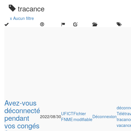
tracance
x Aucun filtre
Avez-vous
déconn
déconnecté
UFICT
Fichier
Télétrav
pendant
2022/08/30
Déconnexion
FNME
modifiable
tracanc
vos congés
vacanc