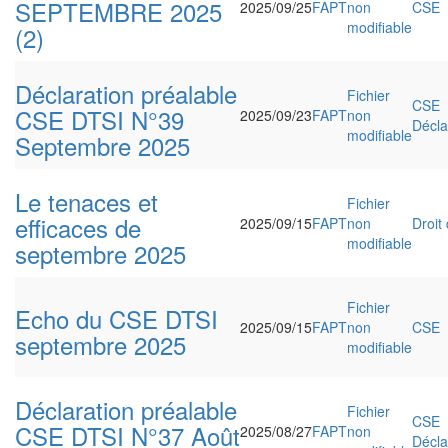
SEPTEMBRE 2025
2025/09/25
FAPT
non
CSE
modifiable
(2)
Déclaration préalable
Fichier
CSE
CSE DTSI N°39
2025/09/23
FAPT
non
Décla
modifiable
Septembre 2025
Le tenaces et
Fichier
efficaces de
2025/09/15
FAPT
non
Droit 
modifiable
septembre 2025
Fichier
Echo du CSE DTSI
2025/09/15
FAPT
non
CSE
septembre 2025
modifiable
Déclaration préalable
Fichier
CSE
CSE DTSI N°37 Août
2025/08/27
FAPT
non
Décla