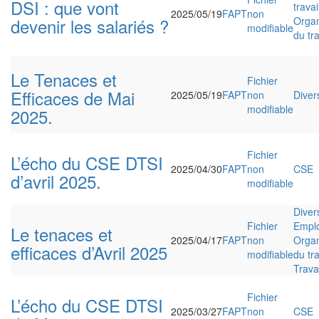
DSI : que vont
travai
2025/05/19
FAPT
non
devenir les salariés ?
Organ
modifiable
du tra
Le Tenaces et
Fichier
Efficaces de Mai
2025/05/19
FAPT
non
Diver
modifiable
2025.
Fichier
L’écho du CSE DTSI
2025/04/30
FAPT
non
CSE
d’avril 2025.
modifiable
Diver
Fichier
Emplo
Le tenaces et
2025/04/17
FAPT
non
Organ
efficaces d’Avril 2025
modifiable
du tra
Travai
Fichier
L’écho du CSE DTSI
2025/03/27
FAPT
non
CSE