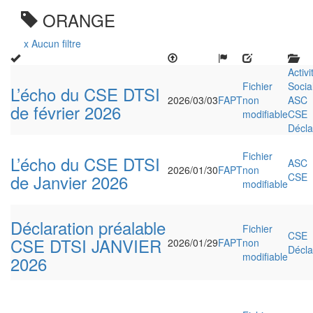
ORANGE
x Aucun filtre
Activi
Fichier
Socia
L’écho du CSE DTSI
2026/03/03
FAPT
non
ASC
de février 2026
modifiable
CSE
Décla
Fichier
L’écho du CSE DTSI
ASC
2026/01/30
FAPT
non
de Janvier 2026
CSE
modifiable
Déclaration préalable
Fichier
CSE
CSE DTSI JANVIER
2026/01/29
FAPT
non
Décla
modifiable
2026