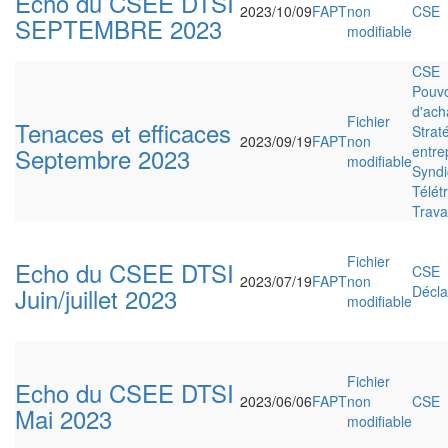
Echo du CSEE DTSI
2023/10/09
FAPT
non
CSE
SEPTEMBRE 2023
modifiable
CSE
Pouvo
d'ach
Fichier
Tenaces et efficaces
Strat
2023/09/19
FAPT
non
Septembre 2023
entre
modifiable
Syndi
Télétr
Travai
Fichier
Echo du CSEE DTSI
CSE
2023/07/19
FAPT
non
Juin/juillet 2023
Décla
modifiable
Fichier
Echo du CSEE DTSI
2023/06/06
FAPT
non
CSE
Mai 2023
modifiable