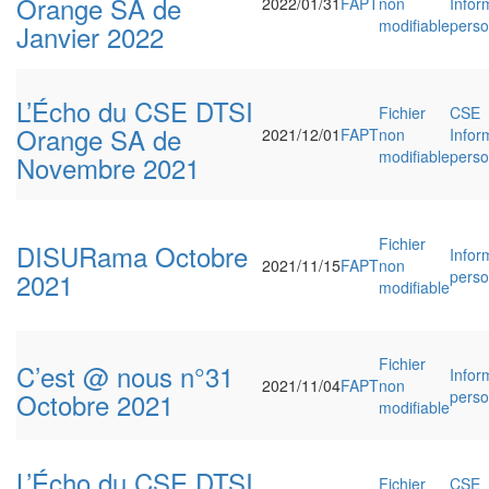
Orange SA de
2022/01/31
FAPT
non
Infor
modifiable
perso
Janvier 2022
L’Écho du CSE DTSI
Fichier
CSE
Orange SA de
2021/12/01
FAPT
non
Infor
modifiable
perso
Novembre 2021
Fichier
DISURama Octobre
Infor
2021/11/15
FAPT
non
2021
perso
modifiable
Fichier
C’est @ nous n°31
Infor
2021/11/04
FAPT
non
Octobre 2021
perso
modifiable
L’Écho du CSE DTSI
Fichier
CSE