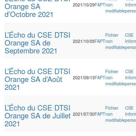
Orange SA
2021/10/29
FAPT
non
Infor
modifiable
perso
d’Octobre 2021
L’Écho du CSE DTSI
Fichier
CSE
Orange SA de
2021/10/05
FAPT
non
Infor
modifiable
perso
Septembre 2021
L’Écho du CSE DTSI
Fichier
CSE
Orange SA d’Août
2021/09/13
FAPT
non
Infor
modifiable
perso
2021
L’Écho du CSE DTSI
Fichier
CSE
Orange SA de Juillet
2021/07/30
FAPT
non
Infor
modifiable
perso
2021