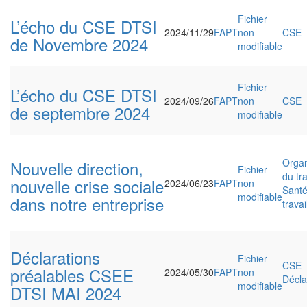
Fichier
L’écho du CSE DTSI
2024/11/29
FAPT
non
CSE
de Novembre 2024
modifiable
Fichier
L’écho du CSE DTSI
2024/09/26
FAPT
non
CSE
de septembre 2024
modifiable
Organ
Nouvelle direction,
Fichier
du tra
nouvelle crise sociale
2024/06/23
FAPT
non
Santé
modifiable
dans notre entreprise
travai
Déclarations
Fichier
CSE
préalables CSEE
2024/05/30
FAPT
non
Décla
modifiable
DTSI MAI 2024