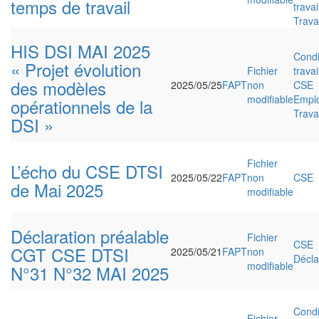
temps de travail
travai
Travai
HIS DSI MAI 2025
Condi
« Projet évolution
Fichier
travai
des modèles
2025/05/25
FAPT
non
CSE
modifiable
Emplo
opérationnels de la
Travai
DSI »
Fichier
L’écho du CSE DTSI
2025/05/22
FAPT
non
CSE
de Mai 2025
modifiable
Déclaration préalable
Fichier
CSE
CGT CSE DTSI
2025/05/21
FAPT
non
Décla
modifiable
N°31 N°32 MAI 2025
Condi
Fichier