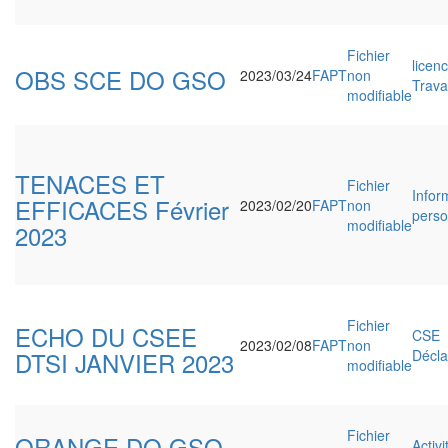
Fichier
licen
OBS SCE DO GSO
2023/03/24
FAPT
non
Travai
modifiable
TENACES ET
Fichier
Infor
EFFICACES Février
2023/02/20
FAPT
non
perso
modifiable
2023
Fichier
ECHO DU CSEE
CSE
2023/02/08
FAPT
non
DTSI JANVIER 2023
Décla
modifiable
Fichier
ORANGE DO GSO
Activi