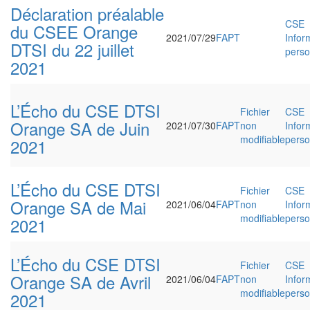
Déclaration préalable
CSE
du CSEE Orange
2021/07/29
FAPT
Infor
DTSI du 22 juillet
perso
2021
L’Écho du CSE DTSI
Fichier
CSE
Orange SA de Juin
2021/07/30
FAPT
non
Infor
modifiable
perso
2021
L’Écho du CSE DTSI
Fichier
CSE
Orange SA de Mai
2021/06/04
FAPT
non
Infor
modifiable
perso
2021
L’Écho du CSE DTSI
Fichier
CSE
Orange SA de Avril
2021/06/04
FAPT
non
Infor
modifiable
perso
2021