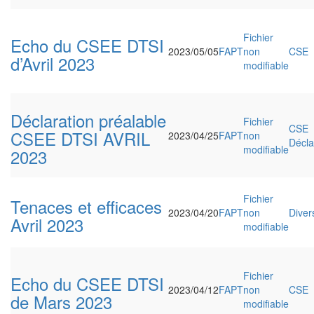
Fichier
Echo du CSEE DTSI
2023/05/05
FAPT
non
CSE
d’Avril 2023
modifiable
Déclaration préalable
Fichier
CSE
CSEE DTSI AVRIL
2023/04/25
FAPT
non
Décla
modifiable
2023
Fichier
Tenaces et efficaces
2023/04/20
FAPT
non
Diver
Avril 2023
modifiable
Fichier
Echo du CSEE DTSI
2023/04/12
FAPT
non
CSE
de Mars 2023
modifiable