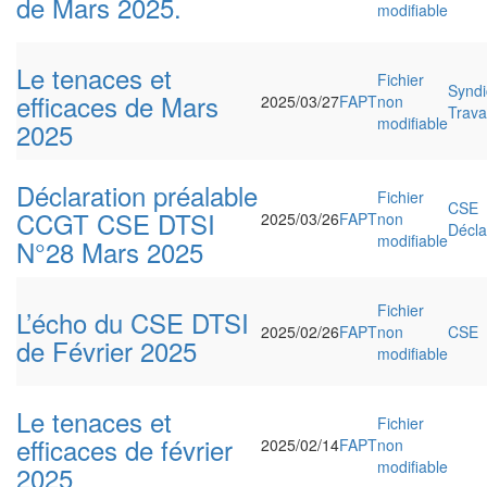
de Mars 2025.
modifiable
Le tenaces et
Fichier
Syndi
efficaces de Mars
2025/03/27
FAPT
non
Travai
modifiable
2025
Déclaration préalable
Fichier
CSE
CCGT CSE DTSI
2025/03/26
FAPT
non
Décla
modifiable
N°28 Mars 2025
Fichier
L’écho du CSE DTSI
2025/02/26
FAPT
non
CSE
de Février 2025
modifiable
Le tenaces et
Fichier
efficaces de février
2025/02/14
FAPT
non
modifiable
2025