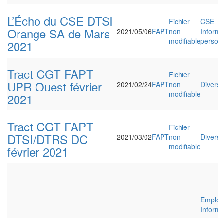
L’Écho du CSE DTSI
Fichier
CSE
Orange SA de Mars
2021/05/06
FAPT
non
Infor
modifiable
perso
2021
Tract CGT FAPT
Fichier
UPR Ouest février
2021/02/24
FAPT
non
Diver
modifiable
2021
Tract CGT FAPT
Fichier
DTSI/DTRS DC
2021/03/02
FAPT
non
Diver
modifiable
février 2021
Emplo
Infor