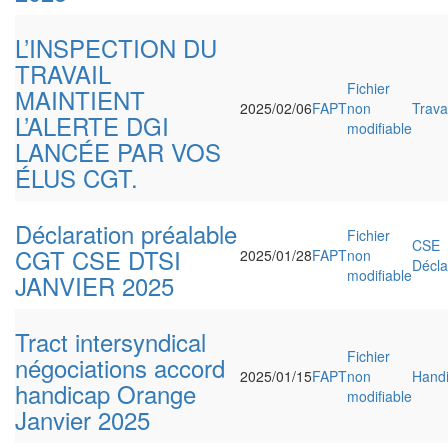
L’INSPECTION DU
TRAVAIL
Fichier
MAINTIENT
2025/02/06
FAPT
non
Travai
L’ALERTE DGI
modifiable
LANCÉE PAR VOS
ÉLUS CGT.
Déclaration préalable
Fichier
CSE
CGT CSE DTSI
2025/01/28
FAPT
non
Décla
modifiable
JANVIER 2025
Tract intersyndical
Fichier
négociations accord
2025/01/15
FAPT
non
Hand
handicap Orange
modifiable
Janvier 2025