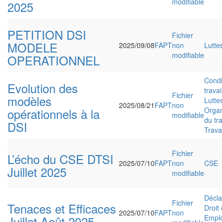
modifiable
2025
PETITION DSI
Fichier
MODELE
2025/09/08
FAPT
non
Lutte
modifiable
OPERATIONNEL
Condi
Evolution des
travai
Fichier
modèles
Lutte
2025/08/21
FAPT
non
opérationnels à la
Organ
modifiable
du tra
DSI
Travai
Fichier
L’écho du CSE DTSI
2025/07/10
FAPT
non
CSE
Juillet 2025
modifiable
Décla
Fichier
Tenaces et Efficaces
Droit 
2025/07/10
FAPT
non
Juillet Août 2025
Emplo