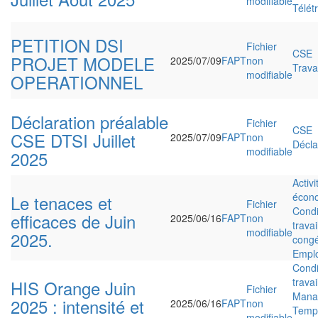
modifiable
Télétr
PETITION DSI
Fichier
CSE
PROJET MODELE
2025/07/09
FAPT
non
Travai
modifiable
OPERATIONNEL
Déclaration préalable
Fichier
CSE
CSE DTSI Juillet
2025/07/09
FAPT
non
Décla
modifiable
2025
Activi
écon
Le tenaces et
Fichier
Condi
efficaces de Juin
2025/06/16
FAPT
non
travai
modifiable
2025.
cong
Emplo
Condi
travai
HIS Orange Juin
Fichier
Mana
2025 : intensité et
2025/06/16
FAPT
non
Temp
modifiable