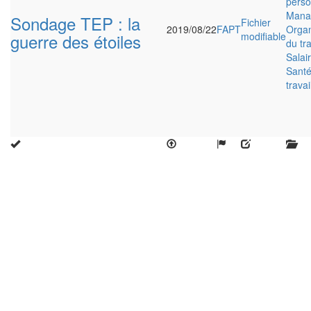
perso
Mana
Sondage TEP : la
Fichier
2019/08/22
FAPT
Organ
guerre des étoiles
modifiable
du tra
Salai
Santé
travai
Close
this
modu
Enquête nationale sur le
Télétravail 💻
Un an après, on fait le bilan...