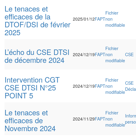
Le tenaces et
Fichier
efficaces de la
2025/01/12
FAPT
non
DTOF/DSI de février
modifiable
2025
Fichier
L’écho du CSE DTSI
2024/12/19
FAPT
non
CSE
de décembre 2024
modifiable
Intervention CGT
Fichier
CSE
CSE DTSI N°25
2024/12/19
FAPT
non
Décla
modifiable
POINT 5
Le tenaces et
Fichier
Infor
efficaces de
2024/11/29
FAPT
non
perso
modifiable
Novembre 2024