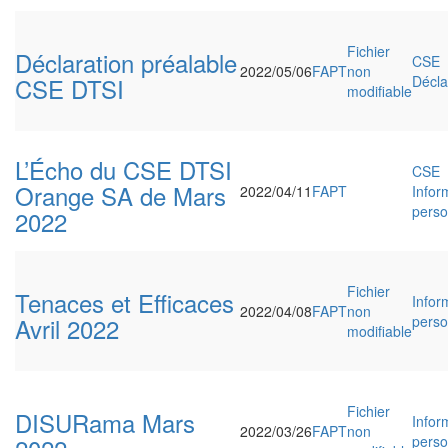
Fichier
Déclaration préalable
CSE
2022/05/06
FAPT
non
CSE DTSI
Décla
modifiable
L’Écho du CSE DTSI
CSE
Orange SA de Mars
2022/04/11
FAPT
Infor
perso
2022
Fichier
Tenaces et Efficaces
Infor
2022/04/08
FAPT
non
Avril 2022
perso
modifiable
Fichier
DISURama Mars
Infor
2022/03/26
FAPT
non
perso