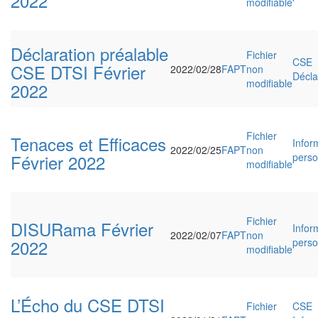
2022
modifiable
Déclaration préalable
Fichier
CSE
CSE DTSI Février
2022/02/28
FAPT
non
Décla
modifiable
2022
Fichier
Tenaces et Efficaces
Infor
2022/02/25
FAPT
non
Février 2022
perso
modifiable
Fichier
DISURama Février
Infor
2022/02/07
FAPT
non
2022
perso
modifiable
L’Écho du CSE DTSI
Fichier
CSE