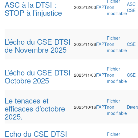
Fichier
ASC à la DTSI :
ASC
2025/12/03
FAPT
non
STOP à l’injustice
CSE
modifiable
Fichier
L’écho du CSE DTSI
2025/11/28
FAPT
non
CSE
de Novembre 2025
modifiable
Fichier
L’écho du CSE DTSI
2025/11/03
FAPT
non
CSE
Octobre 2025
modifiable
Le tenaces et
Fichier
efficaces d’octobre
2025/10/16
FAPT
non
Diver
modifiable
2025.
Echo du CSE DTSI
Fichier