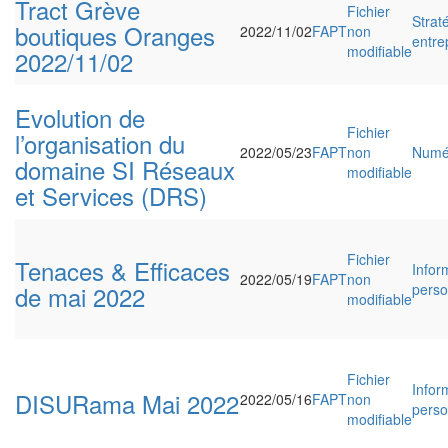
Tract Grève
Fichier
Strat
boutiques Oranges
2022/11/02
FAPT
non
entre
modifiable
2022/11/02
Evolution de
Fichier
l’organisation du
2022/05/23
FAPT
non
Numé
domaine SI Réseaux
modifiable
et Services (DRS)
Fichier
Tenaces & Efficaces
Infor
2022/05/19
FAPT
non
de mai 2022
perso
modifiable
Fichier
Infor
DISURama Mai 2022
2022/05/16
FAPT
non
perso
modifiable