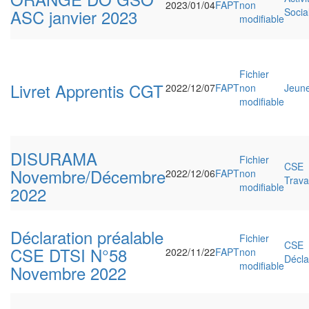
2023/01/04
FAPT
non
ASC janvier 2023
Socia
modifiable
Fichier
Livret Apprentis CGT
2022/12/07
FAPT
non
Jeun
modifiable
DISURAMA
Fichier
CSE
Novembre/Décembre
2022/12/06
FAPT
non
Travai
modifiable
2022
Déclaration préalable
Fichier
CSE
CSE DTSI N°58
2022/11/22
FAPT
non
Décla
modifiable
Novembre 2022