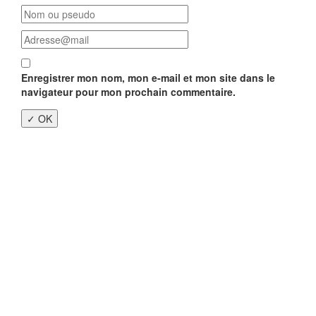
Enregistrer mon nom, mon e-mail et mon site dans le
navigateur pour mon prochain commentaire.
Close
this
modu
Enquête nationale sur le
Télétravail 💻
Un an après, on fait le bilan...