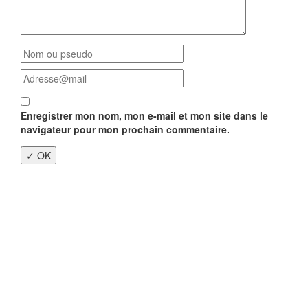
Enregistrer mon nom, mon e-mail et mon site dans le
navigateur pour mon prochain commentaire.
Close
this
modu
Enquête nationale sur le
Télétravail 💻
Un an après, on fait le bilan...