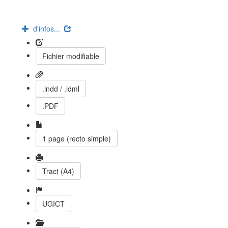
d'infos...
Fichier modifiable
.indd / .idml
.PDF
1 page (recto simple)
Tract (A4)
UGICT