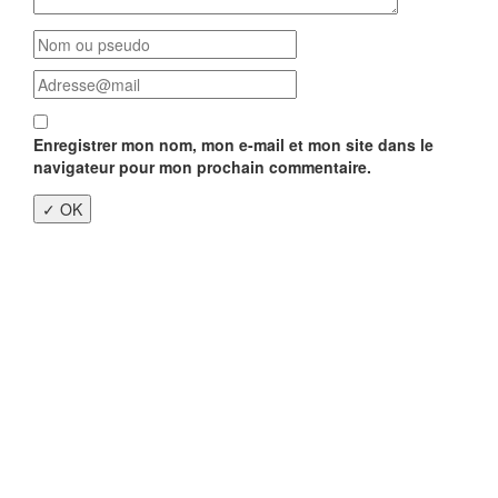
Enregistrer mon nom, mon e-mail et mon site dans le
navigateur pour mon prochain commentaire.
Close
this
modu
Enquête nationale sur le
Télétravail 💻
Un an après, on fait le bilan...