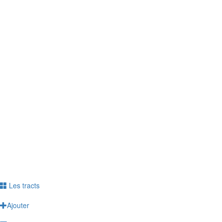
télétravail sur votre santé ? Sur votre vie
professionnelle ? Personnelle ?
> Le questionnaire est anonyme
> Répondez jusqu'au 6 juin
> Témoignez de votre vécu
Répondre à l'enquête
Ne plus voir ce message
Les tracts
Ajouter