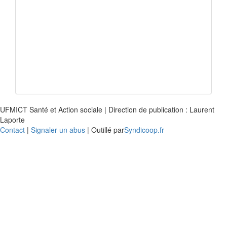
UFMICT Santé et Action sociale | Direction de publication : Laurent
Laporte
Contact
|
Signaler un abus
| Outillé par
Syndicoop.fr
Close
this
modu
Enquête nationale sur le
Télétravail 💻
Un an après, on fait le bilan...