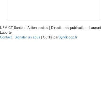
UFMICT Santé et Action sociale | Direction de publication : Laurent
Laporte
Contact
|
Signaler un abus
| Outillé par
Syndicoop.fr
Close
this
modu
Enquête nationale sur le
Télétravail 💻
Un an après, on fait le bilan...